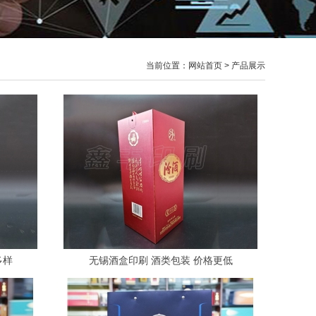
当前位置：
网站首页
>
产品展示
多样
无锡酒盒印刷 酒类包装 价格更低