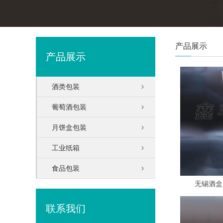
产品展示
产品展示
酒类包装
葡萄酒包装
月饼盒包装
工业纸箱
食品包装
无锡酒盒
联系我们