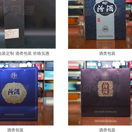
装定制 酒类包装 价格实惠
酒类包装
酒类包装
酒类包装