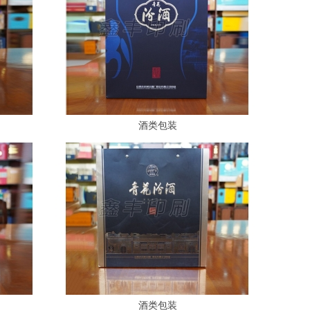
酒类包装
酒类包装