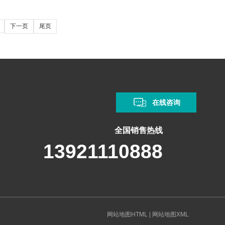
下一页
尾页
在线咨询
全国销售热线
13921110888
网站地图HTML
|
网站地图XML