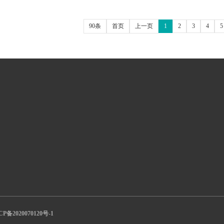
90条
首页
上一页
1
2
3
4
5
CP备2020070120号-1