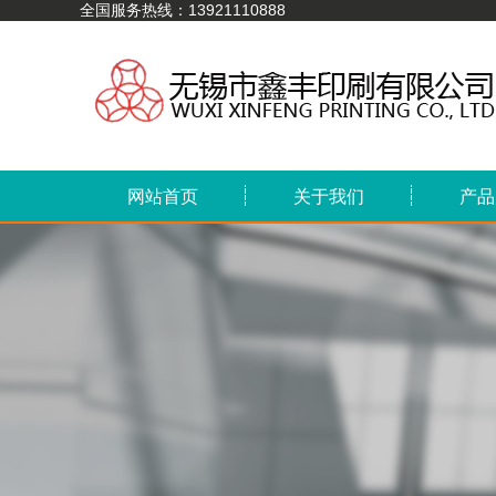
全国服务热线：13921110888
网站首页
关于我们
产品