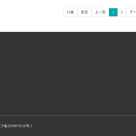
15条
首页
上一页
1
2
下
CP备2020070120号-1