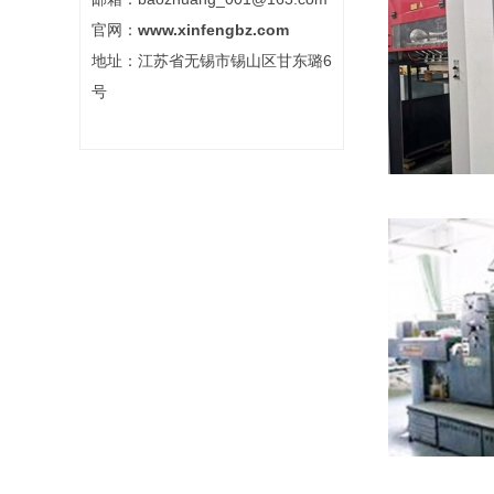
官网：
www.xinfengbz.com
地址：江苏省无锡市锡山区甘东璐6
号