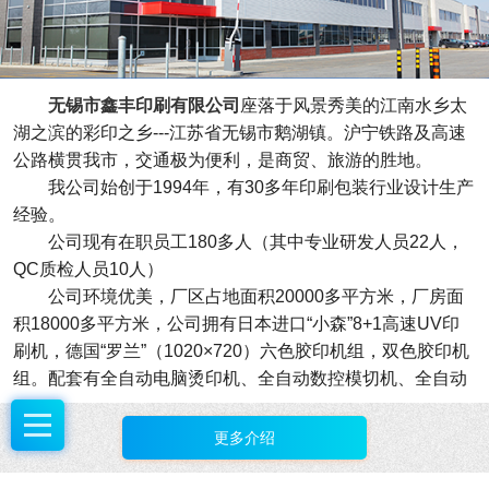
无锡市鑫丰印刷有限公司
座落于风景秀美的江南水乡太
湖之滨的彩印之乡---江苏省无锡市鹅湖镇。沪宁铁路及高速
公路横贯我市，交通极为便利，是商贸、旅游的胜地。
我公司始创于1994年，有30多年印刷包装行业设计生产
经验。
公司现有在职员工180多人（其中专业研发人员22人，
QC质检人员10人）
公司环境优美，厂区占地面积20000多平方米，厂房面
积18000多平方米，公司拥有日本进口“小森”8+1高速UV印
刷机，德国“罗兰”（1020×720）六色胶印机组，双色胶印机
组。配套有全自动电脑烫印机、全自动数控模切机、全自动
数控复膜机、全自动数控合板机、全自动裱瓦机、全自动粘
盒机、全自动压光压痕机、全自动裱糊线等系列设备。拥有
更多介绍
6条精裱盒生产流水线，为广大客户提供高质的各类产品。
我公司在自我发展的过程中走科技创新之路，培养了一批有