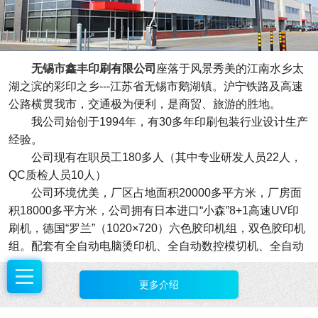
无锡市鑫丰印刷有限公司
座落于风景秀美的江南水乡太
湖之滨的彩印之乡---江苏省无锡市鹅湖镇。沪宁铁路及高速
公路横贯我市，交通极为便利，是商贸、旅游的胜地。
我公司始创于1994年，有30多年印刷包装行业设计生产
经验。
公司现有在职员工180多人（其中专业研发人员22人，
QC质检人员10人）
公司环境优美，厂区占地面积20000多平方米，厂房面
积18000多平方米，公司拥有日本进口“小森”8+1高速UV印
刷机，德国“罗兰”（1020×720）六色胶印机组，双色胶印机
组。配套有全自动电脑烫印机、全自动数控模切机、全自动
数控复膜机、全自动数控合板机、全自动裱瓦机、全自动粘
盒机、全自动压光压痕机、全自动裱糊线等系列设备。拥有
更多介绍
6条精裱盒生产流水线，为广大客户提供高质的各类产品。
我公司在自我发展的过程中走科技创新之路，培养了一批有