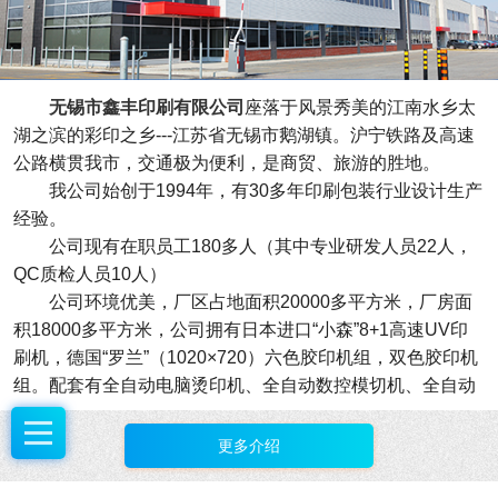
无锡市鑫丰印刷有限公司
座落于风景秀美的江南水乡太
湖之滨的彩印之乡---江苏省无锡市鹅湖镇。沪宁铁路及高速
公路横贯我市，交通极为便利，是商贸、旅游的胜地。
我公司始创于1994年，有30多年印刷包装行业设计生产
经验。
公司现有在职员工180多人（其中专业研发人员22人，
QC质检人员10人）
公司环境优美，厂区占地面积20000多平方米，厂房面
积18000多平方米，公司拥有日本进口“小森”8+1高速UV印
刷机，德国“罗兰”（1020×720）六色胶印机组，双色胶印机
组。配套有全自动电脑烫印机、全自动数控模切机、全自动
数控复膜机、全自动数控合板机、全自动裱瓦机、全自动粘
盒机、全自动压光压痕机、全自动裱糊线等系列设备。拥有
更多介绍
6条精裱盒生产流水线，为广大客户提供高质的各类产品。
我公司在自我发展的过程中走科技创新之路，培养了一批有