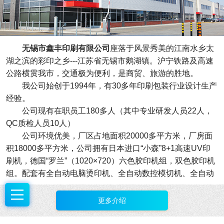
无锡市鑫丰印刷有限公司
座落于风景秀美的江南水乡太
湖之滨的彩印之乡---江苏省无锡市鹅湖镇。沪宁铁路及高速
公路横贯我市，交通极为便利，是商贸、旅游的胜地。
我公司始创于1994年，有30多年印刷包装行业设计生产
经验。
公司现有在职员工180多人（其中专业研发人员22人，
QC质检人员10人）
公司环境优美，厂区占地面积20000多平方米，厂房面
积18000多平方米，公司拥有日本进口“小森”8+1高速UV印
刷机，德国“罗兰”（1020×720）六色胶印机组，双色胶印机
组。配套有全自动电脑烫印机、全自动数控模切机、全自动
数控复膜机、全自动数控合板机、全自动裱瓦机、全自动粘
盒机、全自动压光压痕机、全自动裱糊线等系列设备。拥有
更多介绍
6条精裱盒生产流水线，为广大客户提供高质的各类产品。
我公司在自我发展的过程中走科技创新之路，培养了一批有